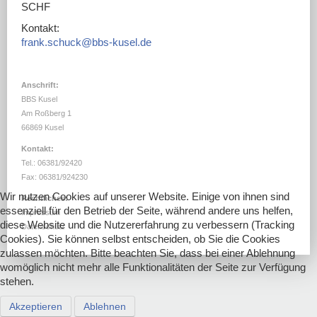
DOWNLOADS
SCHF
Kontakt:
LINKS
frank.schuck@bbs-kusel.de
Anschrift:
BBS Kusel
Am Roßberg 1
66869 Kusel
Kontakt:
Tel.: 06381/92420
Fax: 06381/924230
Wir nutzen Cookies auf unserer Website. Einige von ihnen sind
Rechtliches:
essenziell für den Betrieb der Seite, während andere uns helfen,
Impressum
diese Website und die Nutzererfahrung zu verbessern (Tracking
Datenschutz
Cookies). Sie können selbst entscheiden, ob Sie die Cookies
zulassen möchten. Bitte beachten Sie, dass bei einer Ablehnung
womöglich nicht mehr alle Funktionalitäten der Seite zur Verfügung
stehen.
Akzeptieren
Ablehnen