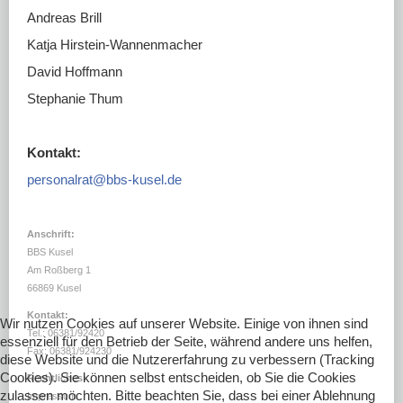
DOWNLOADS
Andreas Brill
LINKS
Katja Hirstein-Wannenmacher
David Hoffmann
Stephanie Thum
Kontakt:
personalrat@bbs-kusel.de
Anschrift:
BBS Kusel
Am Roßberg 1
66869 Kusel
Kontakt:
Wir nutzen Cookies auf unserer Website. Einige von ihnen sind
Tel.: 06381/92420
essenziell für den Betrieb der Seite, während andere uns helfen,
Fax: 06381/924230
diese Website und die Nutzererfahrung zu verbessern (Tracking
Cookies). Sie können selbst entscheiden, ob Sie die Cookies
Rechtliches:
zulassen möchten. Bitte beachten Sie, dass bei einer Ablehnung
Impressum