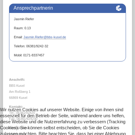
Ansprechpartnerin
Jasmin Riefer
Raum: 0.13
Email:
Jasmin.Riefer
@bbs-kusel.de
Telefon: 06381/9242-32
Mobil: 0171-8337457
Anschrift:
BBS Kusel
Am Roßberg 1
66869 Kusel
Kontakt:
Wir nutzen Cookies auf unserer Website. Einige von ihnen sind
Tel.: 06381/92420
essenziell für den Betrieb der Seite, während andere uns helfen,
Fax: 06381/924230
diese Website und die Nutzererfahrung zu verbessern (Tracking
Cookies). Sie können selbst entscheiden, ob Sie die Cookies
Rechtliches:
zulassen möchten. Bitte beachten Sie, dass bei einer Ablehnung
Impressum