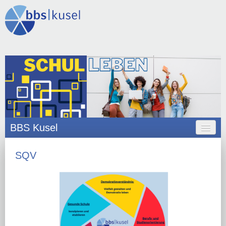
BBS Kusel
HOME
SQV
ANGEBOT
ORGANISATION
SCHULLEBEN