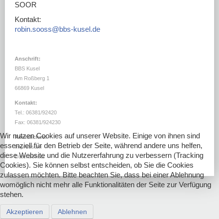
DOWNLOADS
SOOR
Kontakt:
LINKS
robin.sooss@bbs-kusel.de
Anschrift:
BBS Kusel
Am Roßberg 1
66869 Kusel
Kontakt:
Tel.: 06381/92420
Fax: 06381/924230
Wir nutzen Cookies auf unserer Website. Einige von ihnen sind
Rechtliches:
essenziell für den Betrieb der Seite, während andere uns helfen,
Impressum
diese Website und die Nutzererfahrung zu verbessern (Tracking
Datenschutz
Cookies). Sie können selbst entscheiden, ob Sie die Cookies
zulassen möchten. Bitte beachten Sie, dass bei einer Ablehnung
womöglich nicht mehr alle Funktionalitäten der Seite zur Verfügung
stehen.
Akzeptieren
Ablehnen