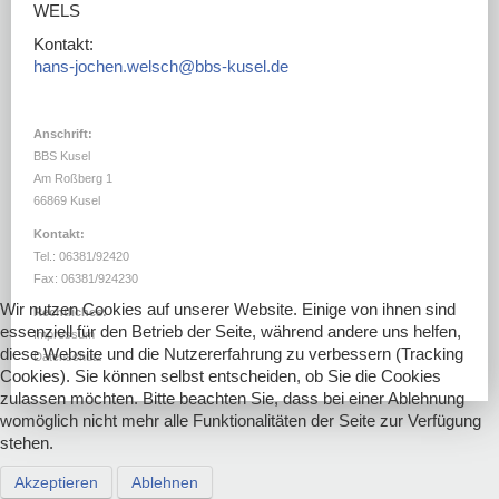
DOWNLOADS
WELS
Kontakt:
LINKS
hans-jochen.welsch@bbs-kusel.de
Anschrift:
BBS Kusel
Am Roßberg 1
66869 Kusel
Kontakt:
Tel.: 06381/92420
Fax: 06381/924230
Wir nutzen Cookies auf unserer Website. Einige von ihnen sind
Rechtliches:
essenziell für den Betrieb der Seite, während andere uns helfen,
Impressum
diese Website und die Nutzererfahrung zu verbessern (Tracking
Datenschutz
Cookies). Sie können selbst entscheiden, ob Sie die Cookies
zulassen möchten. Bitte beachten Sie, dass bei einer Ablehnung
womöglich nicht mehr alle Funktionalitäten der Seite zur Verfügung
stehen.
Akzeptieren
Ablehnen